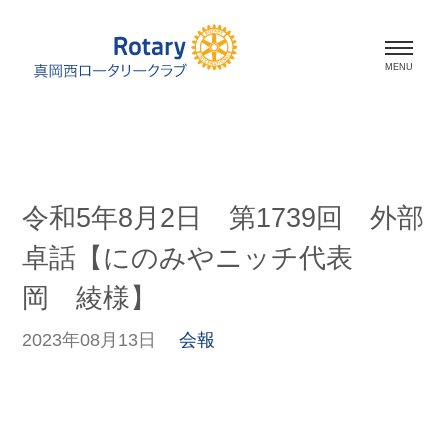
ホーム
会長挨拶
令和5年8月2日 第1739回 外部
会員紹介
卓話【にのみやニッチ代表
スケジュール
岡 綾様】
活動報告
2023年08月13日
会報
資料室