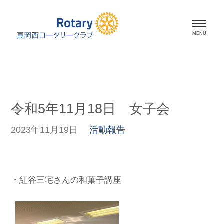
ホーム
会長挨拶
令和5年11月18日 女子会
会員紹介
2023年11月19日
活動報告
スケジュール
活動報告
・紅谷三宅さんの和菓子講座
資料室