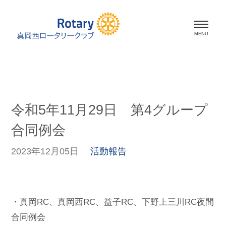
ホーム
会長挨拶
令和5年11月29日 第4グループ
会員紹介
合同例会
スケジュール
2023年12月05日
活動報告
活動報告
資料室
・真岡RC、真岡西RC、益子RC、下野上三川RC夜間
合同例会