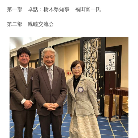
お問合せ
第一部 卓話：栃木県知事 福田富一氏
HOME
第二部 親睦交流会
国際ロータリー第2550地区（栃木
県）