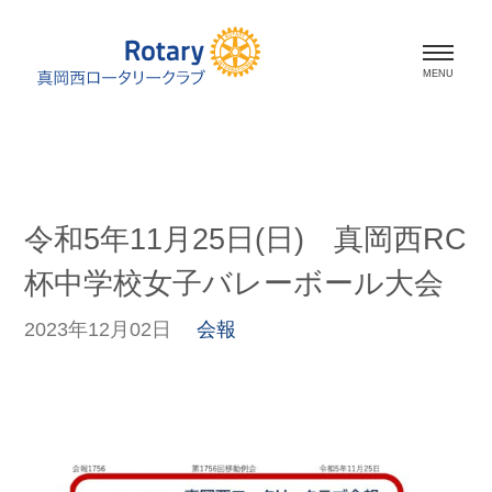
ホーム
会長挨拶
令和5年11月25日(日) 真岡西RC
会員紹介
杯中学校女子バレーボール大会
スケジュール
2023年12月02日
会報
活動報告
資料室