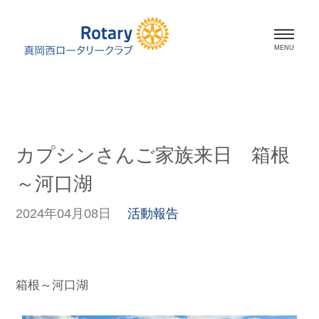
ホーム
会長挨拶
カプシンさんご家族来日 箱根
会員紹介
～河口湖
スケジュール
2024年04月08日
活動報告
活動報告
資料室
箱根～河口湖