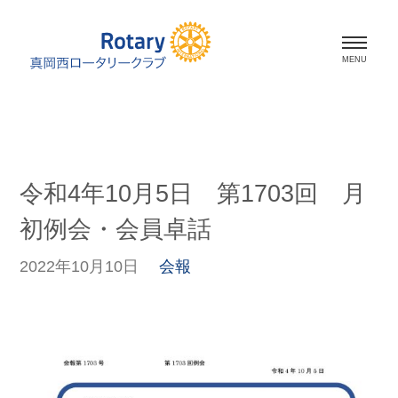
ホーム
会長挨拶
令和4年10月5日 第1703回 月
会員紹介
初例会・会員卓話
スケジュール
2022年10月10日
会報
活動報告
資料室