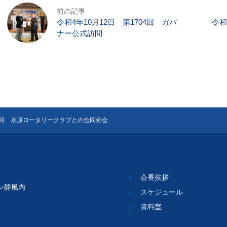
前の記事
令和4年10月12日 第1704回 ガバ
令和
ナー公式訪問
05回 水原ロータリークラブとの合同例会
会長挨拶
ズン静風内
スケジュール
資料室