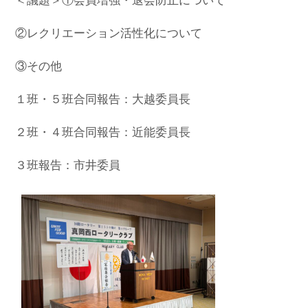
＜議題＞①会員増強・退会防止について
お問合せ
②レクリエーション活性化について
HOME
国際ロータリー第2550地区（栃木
③その他
県）
１班・５班合同報告：大越委員長
２班・４班合同報告：近能委員長
３班報告：市井委員