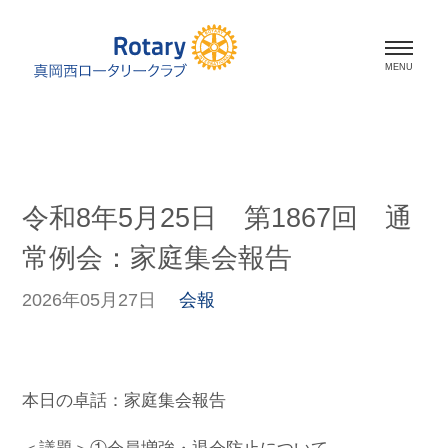
ホーム
会長挨拶
令和8年5月25日 第1867回 通
会員紹介
常例会：家庭集会報告
スケジュール
2026年05月27日
会報
活動報告
資料室
本日の卓話：家庭集会報告