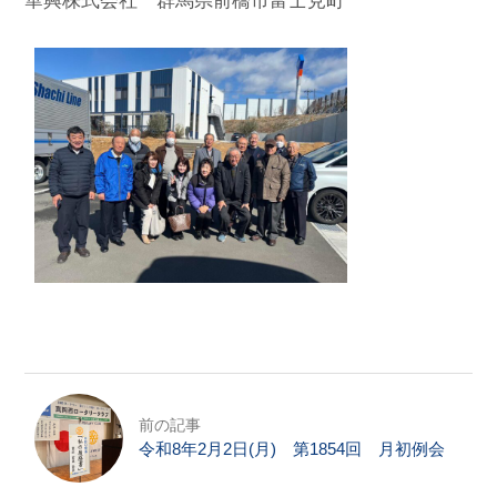
華興株式会社 群馬県前橋市富士見町
お問合せ
HOME
国際ロータリー第2550地区（栃木
県）
前の記事
令和8年2月2日(月) 第1854回 月初例会